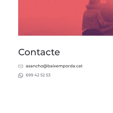
Contacte
asancho@baixemporda.cat
699 42 52 53