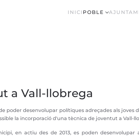
INICI
POBLE
AJUNTAM
t a Vall-llobrega
de poder desenvolupar polítiques adreçades als joves d
ible la incorporació d'una tècnica de joventut a Vall-ll
icipi, en actiu des de 2013, es poden desenvolupar a