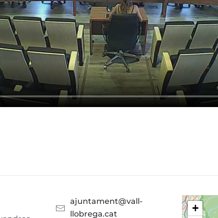
ajuntament@vall-
+
llobrega.cat